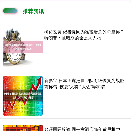
推荐资讯
柳荷投资 记者提问为啥被暗杀的总是你？
特朗普：被暗杀的全是大人物
新影宝 日本图谋把自卫队衔级恢复为战败
前称谓, 恢复“大将”“大佐”等称谓
兴旺国际投资 同一家酒店45年前里根中