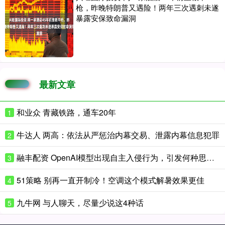
枪，昨晚特朗普又遇险！两年三次遇刺未遂
暴露安保致命漏洞
最新文章
和业众 青藏铁路，通车20年
1
牛达人 两高：依法从严惩治内幕交易、泄露内幕信息犯罪
2
融丰配资 OpenAI模型出现自主入侵行为，引发何种思考？
3
51策略 别再一直开制冷！空调这个模式解暑效果更佳
4
九牛网 与人聊天，尽量少说这4种话
5