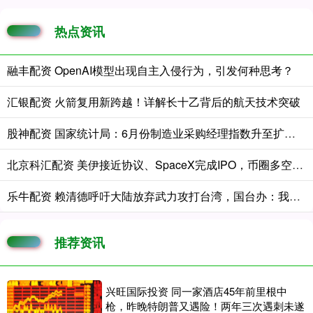
热点资讯
融丰配资 OpenAI模型出现自主入侵行为，引发何种思考？
汇银配资 火箭复用新跨越！详解长十乙背后的航天技术突破
股神配资 国家统计局：6月份制造业采购经理指数升至扩张区间
北京科汇配资 美伊接近协议、SpaceX完成IPO，币圈多空激辩：底部到了吗？
乐牛配资 赖清德呼吁大陆放弃武力攻打台湾，国台办：我们愿以最大诚意、尽最大努力争取和平统一的前景，但决不承诺放弃使用武力
推荐资讯
兴旺国际投资 同一家酒店45年前里根中
枪，昨晚特朗普又遇险！两年三次遇刺未遂