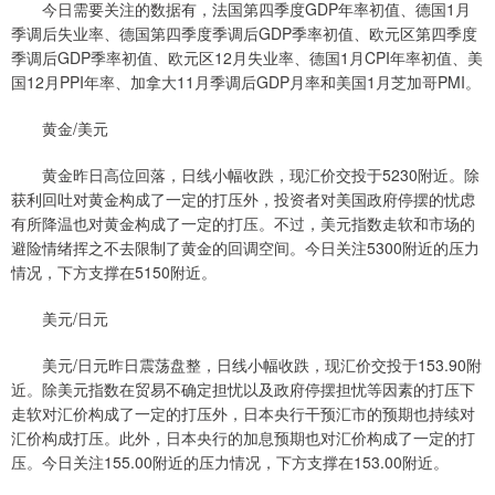
今日需要关注的数据有，法国第四季度GDP年率初值、德国1月
季调后失业率、德国第四季度季调后GDP季率初值、欧元区第四季度
季调后GDP季率初值、欧元区12月失业率、德国1月CPI年率初值、美
国12月PPI年率、加拿大11月季调后GDP月率和美国1月芝加哥PMI。
黄金/美元
黄金昨日高位回落，日线小幅收跌，现汇价交投于5230附近。除
获利回吐对黄金构成了一定的打压外，投资者对美国政府停摆的忧虑
有所降温也对黄金构成了一定的打压。不过，美元指数走软和市场的
避险情绪挥之不去限制了黄金的回调空间。今日关注5300附近的压力
情况，下方支撑在5150附近。
美元/日元
美元/日元昨日震荡盘整，日线小幅收跌，现汇价交投于153.90附
近。除美元指数在贸易不确定担忧以及政府停摆担忧等因素的打压下
走软对汇价构成了一定的打压外，日本央行干预汇市的预期也持续对
汇价构成打压。此外，日本央行的加息预期也对汇价构成了一定的打
压。今日关注155.00附近的压力情况，下方支撑在153.00附近。