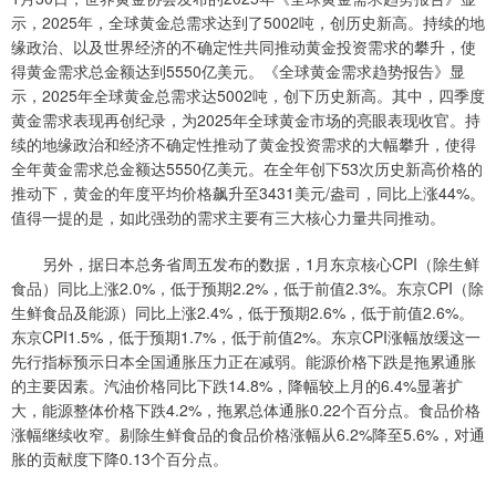
示，2025年，全球黄金总需求达到了5002吨，创历史新高。持续的地
缘政治、以及世界经济的不确定性共同推动黄金投资需求的攀升，使
得黄金需求总金额达到5550亿美元。《全球黄金需求趋势报告》显
示，2025年全球黄金总需求达5002吨，创下历史新高。其中，四季度
黄金需求表现再创纪录，为2025年全球黄金市场的亮眼表现收官。持
续的地缘政治和经济不确定性推动了黄金投资需求的大幅攀升，使得
全年黄金需求总金额达5550亿美元。在全年创下53次历史新高价格的
推动下，黄金的年度平均价格飙升至3431美元/盎司，同比上涨44%。
值得一提的是，如此强劲的需求主要有三大核心力量共同推动。
另外，据日本总务省周五发布的数据，1月东京核心CPI（除生鲜
食品）同比上涨2.0%，低于预期2.2%，低于前值2.3%。东京CPI（除
生鲜食品及能源）同比上涨2.4%，低于预期2.6%，低于前值2.6%。
东京CPI1.5%，低于预期1.7%，低于前值2%。东京CPI涨幅放缓这一
先行指标预示日本全国通胀压力正在减弱。能源价格下跌是拖累通胀
的主要因素。汽油价格同比下跌14.8%，降幅较上月的6.4%显著扩
大，能源整体价格下跌4.2%，拖累总体通胀0.22个百分点。食品价格
涨幅继续收窄。剔除生鲜食品的食品价格涨幅从6.2%降至5.6%，对通
胀的贡献度下降0.13个百分点。