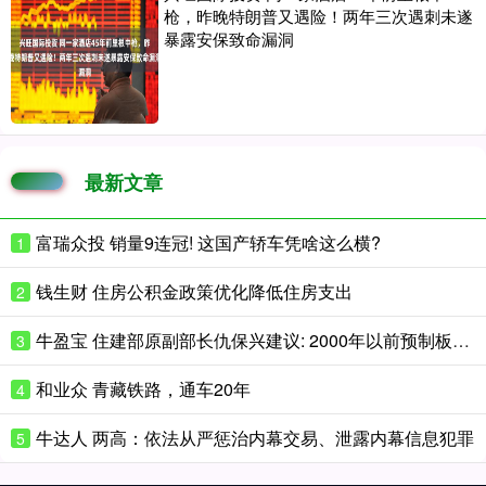
枪，昨晚特朗普又遇险！两年三次遇刺未遂
暴露安保致命漏洞
最新文章
富瑞众投 销量9连冠! 这国产轿车凭啥这么横?
1
钱生财 住房公积金政策优化降低住房支出
2
牛盈宝 住建部原副部长仇保兴建议: 2000年以前预制板结构的房子都应逐步拆除
3
和业众 青藏铁路，通车20年
4
牛达人 两高：依法从严惩治内幕交易、泄露内幕信息犯罪
5