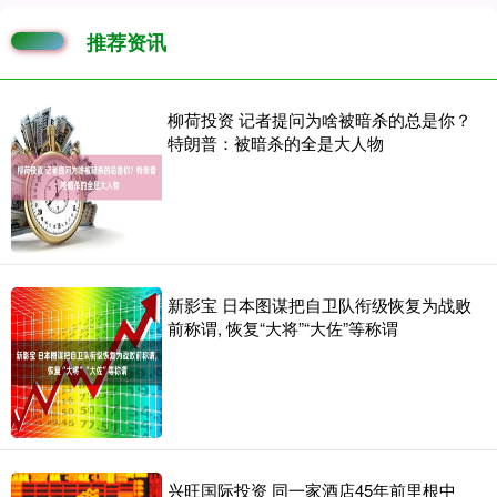
推荐资讯
柳荷投资 记者提问为啥被暗杀的总是你？
特朗普：被暗杀的全是大人物
新影宝 日本图谋把自卫队衔级恢复为战败
前称谓, 恢复“大将”“大佐”等称谓
兴旺国际投资 同一家酒店45年前里根中