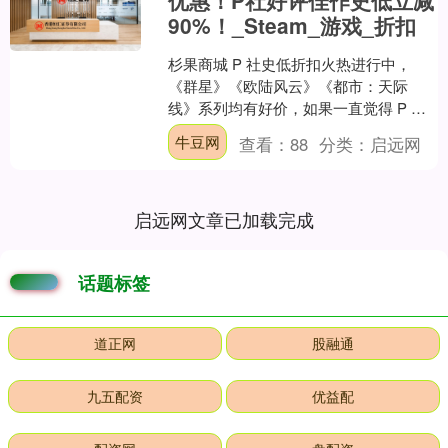
优惠！P社好评佳作史低立减
90%！_Steam_游戏_折扣
杉果商城 P 社史低折扣火热进行中，
《群星》《欧陆风云》《都市：天际
线》系列均有好价，如果一直觉得 P 社
游戏太贵没有入坑，现在来杉果领券下
牛豆网
查看：
88
分类：
启远网
单就是最实惠的价格！....
启远网文章已加载完成
话题标签
道正网
股融通
九五配资
优益配