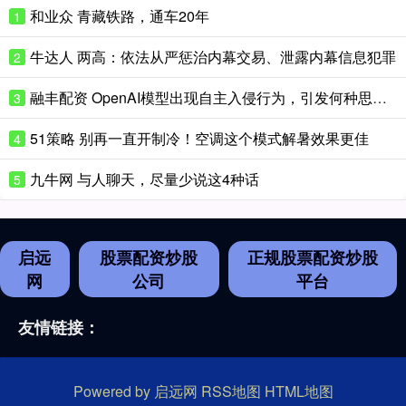
和业众 青藏铁路，通车20年
1
牛达人 两高：依法从严惩治内幕交易、泄露内幕信息犯罪
2
融丰配资 OpenAI模型出现自主入侵行为，引发何种思考？
3
51策略 别再一直开制冷！空调这个模式解暑效果更佳
4
九牛网 与人聊天，尽量少说这4种话
5
启远
股票配资炒股
正规股票配资炒股
网
公司
平台
友情链接：
Powered by
启远网
RSS地图
HTML地图