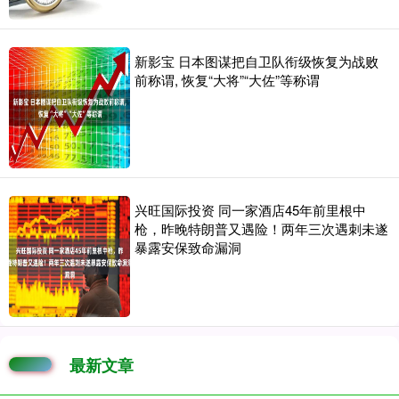
新影宝 日本图谋把自卫队衔级恢复为战败
前称谓, 恢复“大将”“大佐”等称谓
兴旺国际投资 同一家酒店45年前里根中
枪，昨晚特朗普又遇险！两年三次遇刺未遂
暴露安保致命漏洞
最新文章