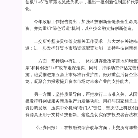
创板“1+6”改革落地见效为抓手，推出一批创新性制度和
化。
今年政府工作报告提出，加强科技创新全链条全生命周期
资、并购重组“绿色通道”机制，以科技金融支持创新创造。
上交所将坚决贯彻落实相关工作要求，加大对在关键核心
道；进一步发挥好资本市场资源配置功能，支持科技创新类
一方面，坚持稳中有进，一体推进存量改革落地和增量政
条”和科创板“1+6”改革走深走实。同时，持续动态评估
施，稳妥推进第五套上市标准行业扩围。做好重点后备企业
龙，凝聚合力探索提升资本市场对未来产业的支持能力。
另一方面，坚持质量导向，严把发行上市准入关。从国家
极发挥科创板服务新质生产力发展功能。用好与国家相关主
资协调发展，压实中介机构“看门人”责任，坚决防止科技
资源真正用于支持科技创新。这也是切实保护投资者合法权
《证券日报》：在投融资综合改革方面，上交所有哪些