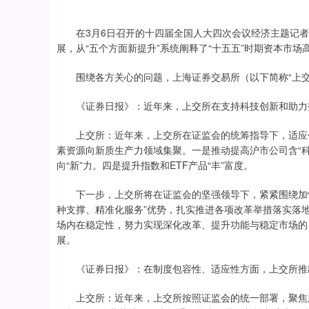
在3月6日召开的十四届全国人大四次会议经济主题记者
展，从“五个方面新提升”系统阐释了“十五五”时期资本市场
围绕各方关心的问题，上海证券交易所（以下简称“上交
《证券日报》：近年来，上交所在支持科技创新和助力打
上交所：近年来，上交所在证监会的统筹指导下，适应创
素资源向新质生产力领域集聚。一是推动提高沪市公司含“科
向“新”力。四是提升指数和ETF产品“丰”富度。
下一步，上交所将在证监会的坚强领导下，紧紧围绕加快
种支撑、精准化服务”优势，扎实推进各项改革举措落实落
场内在稳定性，努力实现深化改革、提升功能与稳定市场的
展。
《证券日报》：在制度包容性、适应性方面，上交所推出
上交所：近年来，上交所按照证监会的统一部署，聚焦服