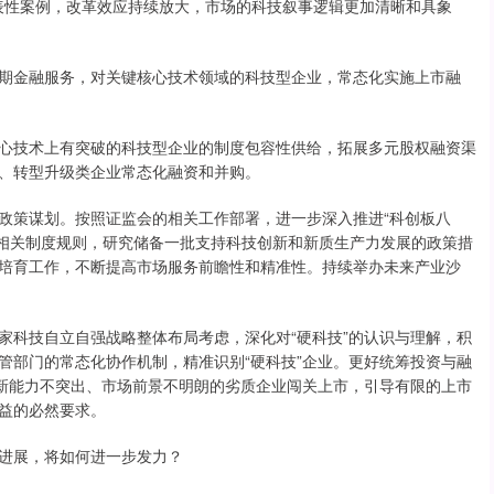
代表性案例，改革效应持续放大，市场的科技叙事逻辑更加清晰和具象
金融服务，对关键核心技术领域的科技型企业，常态化实施上市融
技术上有突破的科技型企业的制度包容性供给，拓展多元股权融资渠
、转型升级类企业常态化融资和并购。
策谋划。按照证监会的相关工作部署，进一步深入推进“科创板八
完善相关制度规则，研究储备一批支持科技创新和新质生产力发展的政策措
培育工作，不断提高市场服务前瞻性和精准性。持续举办未来产业沙
科技自立自强战略整体布局考虑，深化对“硬科技”的认识与理解，积
管部门的常态化协作机制，精准识别“硬科技”企业。更好统筹投资与融
创新能力不突出、市场前景不明朗的劣质企业闯关上市，引导有限的上市
益的必然要求。
进展，将如何进一步发力？