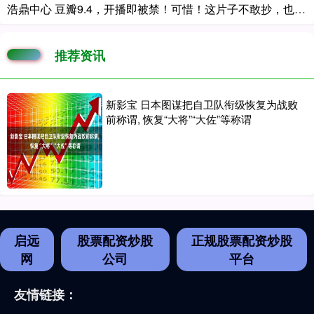
浩鼎中心 豆瓣9.4，开播即被禁！可惜！这片子不敢抄，也不能抄
推荐资讯
新影宝 日本图谋把自卫队衔级恢复为战败
前称谓, 恢复“大将”“大佐”等称谓
启远
股票配资炒股
正规股票配资炒股
网
公司
平台
友情链接：