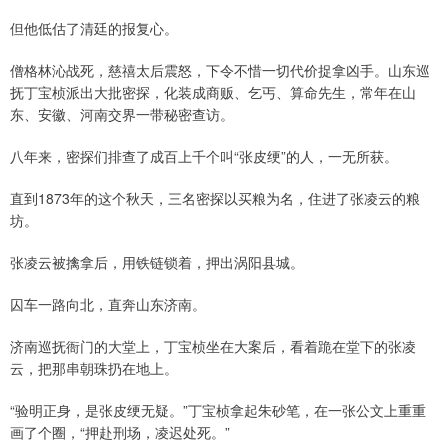
但他低估了清廷的报复心。
僧格林沁战死，慈禧太后震怒，下令不惜一切代价捉拿凶手。山东巡
抚丁宝桢派出大批密探，化装成商贩、乞丐、算命先生，常年在山
东、安徽、河南交界一带秘密查访。
八年来，密探们排查了成百上千个叫“张皮绠”的人，一无所获。
直到1873年的这个秋天，三名密探以买粮为名，住进了张凌云的粮
坊。
张凌云被擒拿后，用铁链锁着，押出涡阳县城。
囚车一路向北，直奔山东济南。
济南巡抚衙门的大堂上，丁宝桢坐在大案后，看着跪在堂下的张凌
云，把那串朝珠扔在地上。
“验明正身，是张皮绠无疑。”丁宝桢拿起朱砂笔，在一张公文上重重
画了个圈，“押赴刑场，凌迟处死。”