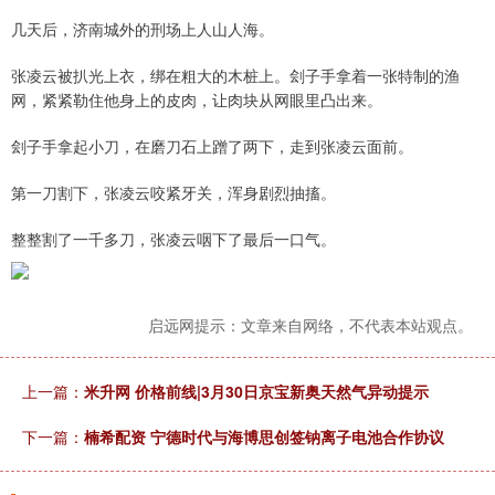
几天后，济南城外的刑场上人山人海。
张凌云被扒光上衣，绑在粗大的木桩上。刽子手拿着一张特制的渔
网，紧紧勒住他身上的皮肉，让肉块从网眼里凸出来。
刽子手拿起小刀，在磨刀石上蹭了两下，走到张凌云面前。
第一刀割下，张凌云咬紧牙关，浑身剧烈抽搐。
整整割了一千多刀，张凌云咽下了最后一口气。
启远网提示：文章来自网络，不代表本站观点。
上一篇：
米升网 价格前线|3月30日京宝新奥天然气异动提示
下一篇：
楠希配资 宁德时代与海博思创签钠离子电池合作协议