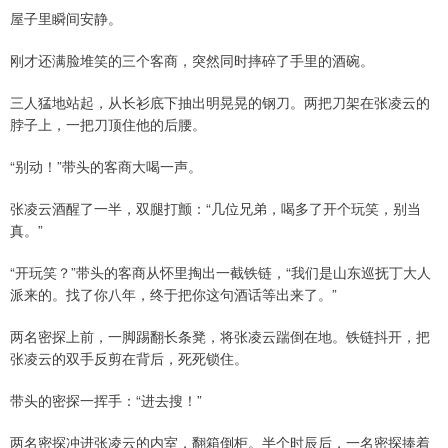
屋子里瞬间安静。
刚才还满脸堆笑的三个客商，突然同时摔碎了手里的酒碗。
三人猛地站起，从长衫底下抽出明晃晃的钢刀。两把刀架在张凌云的
脖子上，一把刀顶住他的后腰。
“别动！”带头的客商大喝一声。
张凌云酒醒了一半，双腿打颤：“几位兄弟，喝多了开个玩笑，别当
真。”
“开玩笑？”带头的客商从怀里掏出一截铁链，“我们是山东巡抚丁大人
派来的。找了你八年，终于把你这句酒话等出来了。”
两名密探上前，一脚踢翻长条凳，将张凌云踹倒在地。铁链抖开，把
张凌云的双手反剪在背后，死死锁住。
带头的密探一挥手：“进去搜！”
两名密探冲进张凌云的内室，翻箱倒柜。半个时辰后，一名密探捧着