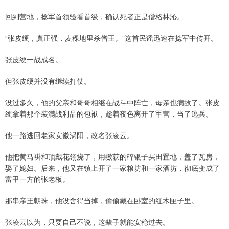
回到营地，捻军首领验看首级，确认死者正是僧格林沁。
“张皮绠，真正强，麦稞地里杀僧王。”这首民谣迅速在捻军中传开。
张皮绠一战成名。
但张皮绠并没有继续打仗。
没过多久，他的父亲和哥哥相继在战斗中阵亡，母亲也病故了。张皮
绠拿着那个装满战利品的包袱，趁着夜色离开了军营，当了逃兵。
他一路逃回老家安徽涡阳，改名张凌云。
他把黄马褂和顶戴花翎烧了，用缴获的碎银子买田置地，盖了瓦房，
娶了媳妇。后来，他又在镇上开了一家粮坊和一家酒坊，彻底变成了
富甲一方的张老板。
那串亲王朝珠，他没舍得当掉，偷偷藏在卧室的红木匣子里。
张凌云以为，只要自己不说，这辈子就能安稳过去。