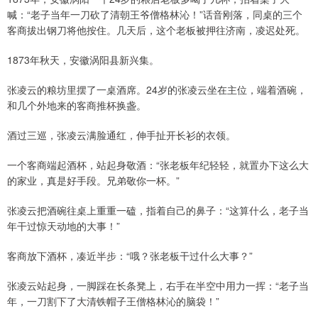
喊：“老子当年一刀砍了清朝王爷僧格林沁！”话音刚落，同桌的三个
客商拔出钢刀将他按住。几天后，这个老板被押往济南，凌迟处死。
1873年秋天，安徽涡阳县新兴集。
张凌云的粮坊里摆了一桌酒席。24岁的张凌云坐在主位，端着酒碗，
和几个外地来的客商推杯换盏。
酒过三巡，张凌云满脸通红，伸手扯开长衫的衣领。
一个客商端起酒杯，站起身敬酒：“张老板年纪轻轻，就置办下这么大
的家业，真是好手段。兄弟敬你一杯。”
张凌云把酒碗往桌上重重一磕，指着自己的鼻子：“这算什么，老子当
年干过惊天动地的大事！”
客商放下酒杯，凑近半步：“哦？张老板干过什么大事？”
张凌云站起身，一脚踩在长条凳上，右手在半空中用力一挥：“老子当
年，一刀割下了大清铁帽子王僧格林沁的脑袋！”