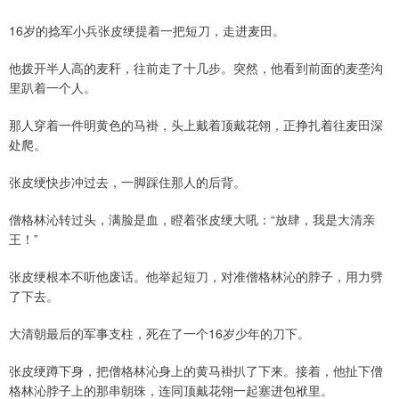
16岁的捻军小兵张皮绠提着一把短刀，走进麦田。
他拨开半人高的麦秆，往前走了十几步。突然，他看到前面的麦垄沟
里趴着一个人。
那人穿着一件明黄色的马褂，头上戴着顶戴花翎，正挣扎着往麦田深
处爬。
张皮绠快步冲过去，一脚踩住那人的后背。
僧格林沁转过头，满脸是血，瞪着张皮绠大吼：“放肆，我是大清亲
王！”
张皮绠根本不听他废话。他举起短刀，对准僧格林沁的脖子，用力劈
了下去。
大清朝最后的军事支柱，死在了一个16岁少年的刀下。
张皮绠蹲下身，把僧格林沁身上的黄马褂扒了下来。接着，他扯下僧
格林沁脖子上的那串朝珠，连同顶戴花翎一起塞进包袱里。