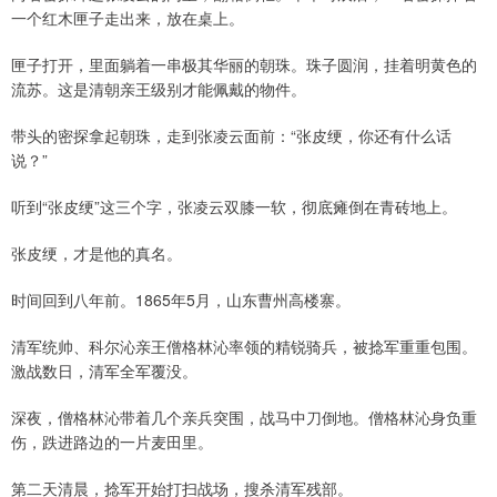
一个红木匣子走出来，放在桌上。
匣子打开，里面躺着一串极其华丽的朝珠。珠子圆润，挂着明黄色的
流苏。这是清朝亲王级别才能佩戴的物件。
带头的密探拿起朝珠，走到张凌云面前：“张皮绠，你还有什么话
说？”
听到“张皮绠”这三个字，张凌云双膝一软，彻底瘫倒在青砖地上。
张皮绠，才是他的真名。
时间回到八年前。1865年5月，山东曹州高楼寨。
清军统帅、科尔沁亲王僧格林沁率领的精锐骑兵，被捻军重重包围。
激战数日，清军全军覆没。
深夜，僧格林沁带着几个亲兵突围，战马中刀倒地。僧格林沁身负重
伤，跌进路边的一片麦田里。
第二天清晨，捻军开始打扫战场，搜杀清军残部。